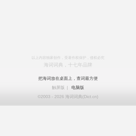
以上内容独家创作，受著作权保护，侵权必究
海词词典，十七年品牌
把海词放在桌面上，查词最方便
触屏版
|
电脑版
©2003 - 2026 海词词典(Dict.cn)