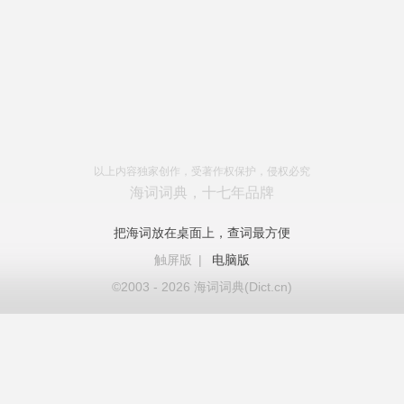
以上内容独家创作，受著作权保护，侵权必究
海词词典，十七年品牌
把海词放在桌面上，查词最方便
触屏版
|
电脑版
©2003 - 2026 海词词典(Dict.cn)