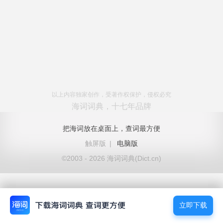
以上内容独家创作，受著作权保护，侵权必究
海词词典，十七年品牌
把海词放在桌面上，查词最方便
触屏版
|
电脑版
©2003 - 2026 海词词典(Dict.cn)
立即下载
立即下载