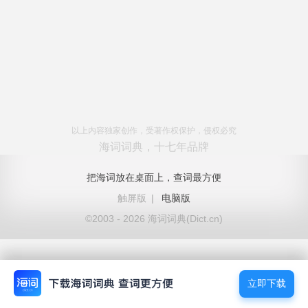
以上内容独家创作，受著作权保护，侵权必究
海词词典，十七年品牌
把海词放在桌面上，查词最方便
触屏版
|
电脑版
©2003 - 2026 海词词典(Dict.cn)
立即下载
立即下载