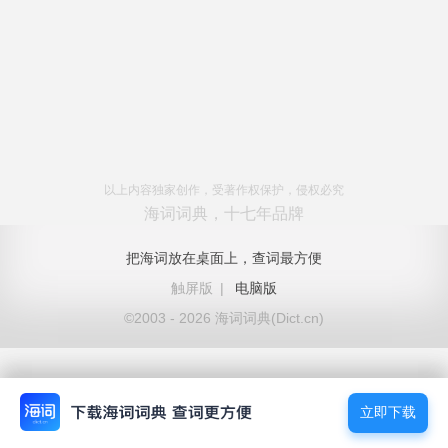
以上内容独家创作，受著作权保护，侵权必究
海词词典，十七年品牌
把海词放在桌面上，查词最方便
触屏版
|
电脑版
©2003 - 2026 海词词典(Dict.cn)
立即下载
立即下载