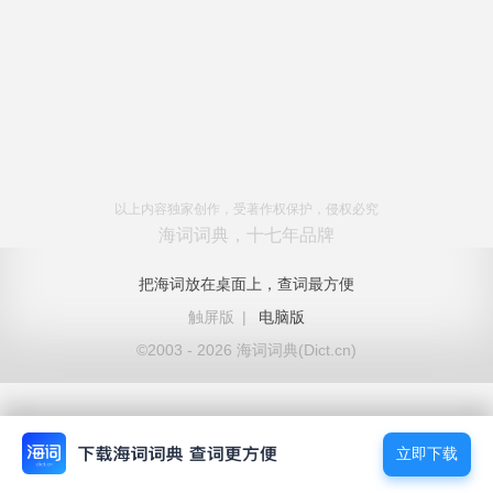
以上内容独家创作，受著作权保护，侵权必究
海词词典，十七年品牌
把海词放在桌面上，查词最方便
触屏版
|
电脑版
©2003 - 2026 海词词典(Dict.cn)
立即下载
立即下载