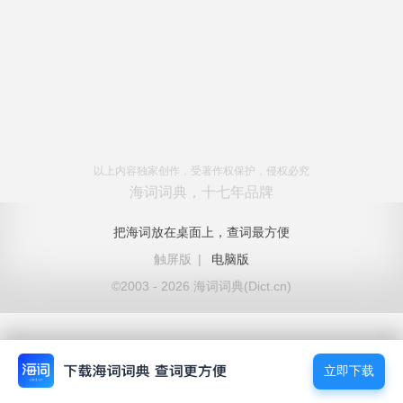
以上内容独家创作，受著作权保护，侵权必究
海词词典，十七年品牌
把海词放在桌面上，查词最方便
触屏版
|
电脑版
©2003 - 2026 海词词典(Dict.cn)
立即下载
立即下载