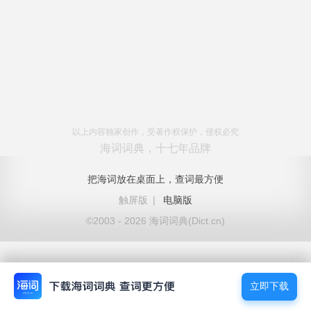
以上内容独家创作，受著作权保护，侵权必究
海词词典，十七年品牌
把海词放在桌面上，查词最方便
触屏版
|
电脑版
©2003 - 2026 海词词典(Dict.cn)
立即下载
立即下载