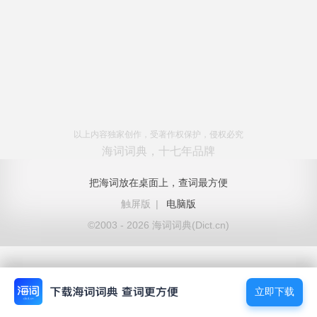
以上内容独家创作，受著作权保护，侵权必究
海词词典，十七年品牌
把海词放在桌面上，查词最方便
触屏版
|
电脑版
©2003 - 2026 海词词典(Dict.cn)
立即下载
立即下载