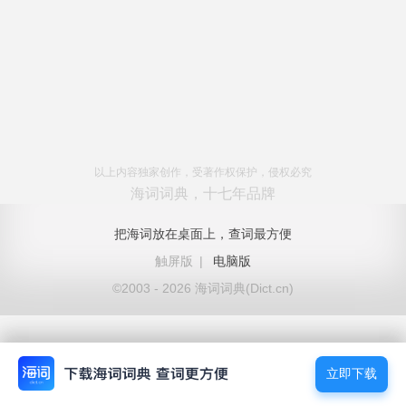
以上内容独家创作，受著作权保护，侵权必究
海词词典，十七年品牌
把海词放在桌面上，查词最方便
触屏版
|
电脑版
©2003 - 2026 海词词典(Dict.cn)
立即下载
立即下载