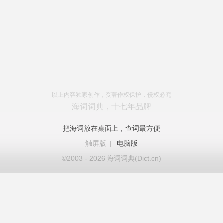
以上内容独家创作，受著作权保护，侵权必究
海词词典，十七年品牌
把海词放在桌面上，查词最方便
触屏版
|
电脑版
©2003 - 2026 海词词典(Dict.cn)