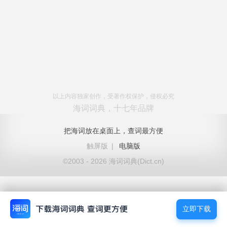
以上内容独家创作，受著作权保护，侵权必究
海词词典，十七年品牌
把海词放在桌面上，查词最方便
触屏版
|
电脑版
©2003 - 2026 海词词典(Dict.cn)
立即下载
立即下载