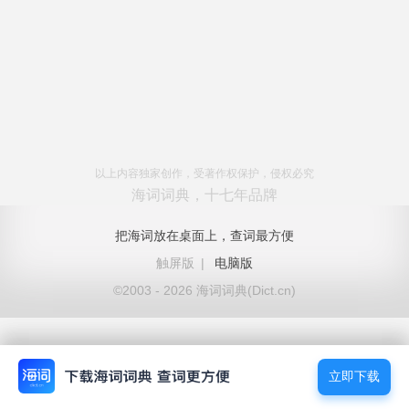
以上内容独家创作，受著作权保护，侵权必究
海词词典，十七年品牌
把海词放在桌面上，查词最方便
触屏版
|
电脑版
©2003 - 2026 海词词典(Dict.cn)
立即下载
立即下载