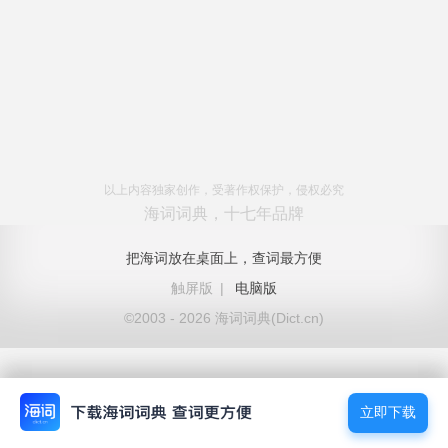
以上内容独家创作，受著作权保护，侵权必究
海词词典，十七年品牌
把海词放在桌面上，查词最方便
触屏版
|
电脑版
©2003 - 2026 海词词典(Dict.cn)
立即下载
立即下载