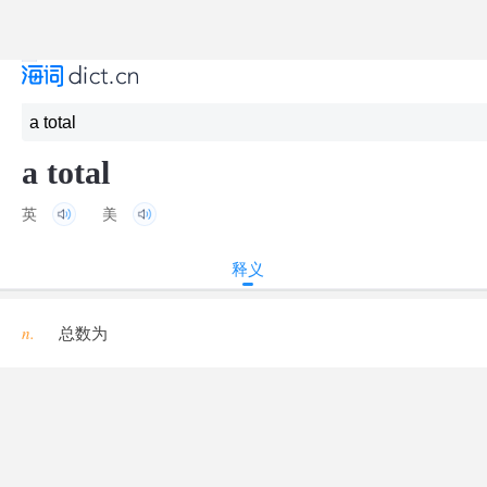
a total
英
美
释义
n.
总数为