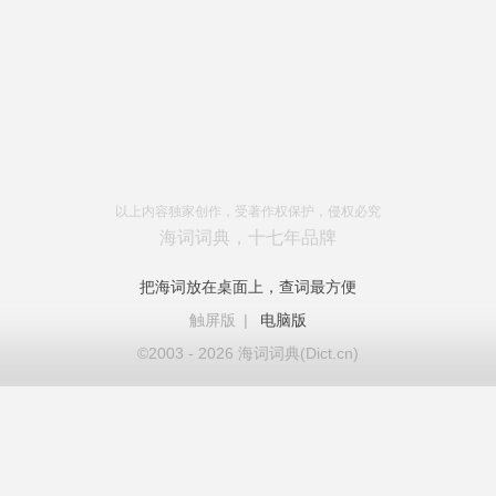
以上内容独家创作，受著作权保护，侵权必究
海词词典，十七年品牌
把海词放在桌面上，查词最方便
触屏版
|
电脑版
©2003 - 2026 海词词典(Dict.cn)