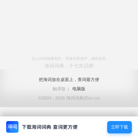
以上内容独家创作，受著作权保护，侵权必究
海词词典，十七年品牌
把海词放在桌面上，查词最方便
触屏版
|
电脑版
©2003 - 2026 海词词典(Dict.cn)
立即下载
立即下载