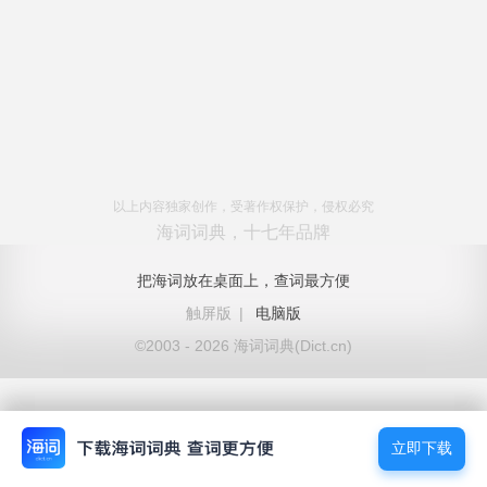
以上内容独家创作，受著作权保护，侵权必究
海词词典，十七年品牌
把海词放在桌面上，查词最方便
触屏版
|
电脑版
©2003 - 2026 海词词典(Dict.cn)
立即下载
立即下载