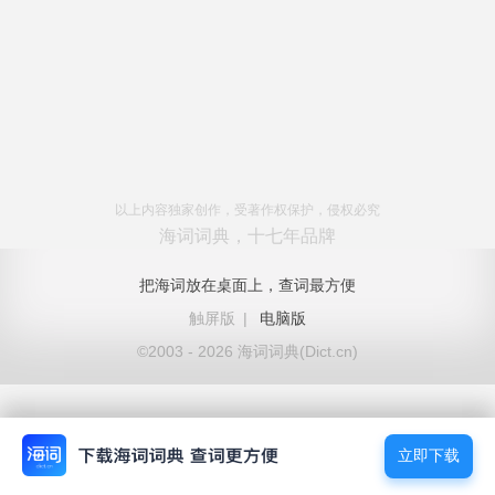
以上内容独家创作，受著作权保护，侵权必究
海词词典，十七年品牌
把海词放在桌面上，查词最方便
触屏版
|
电脑版
©2003 - 2026 海词词典(Dict.cn)
立即下载
立即下载