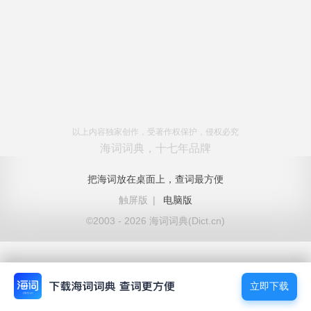
以上内容独家创作，受著作权保护，侵权必究
海词词典，十七年品牌
把海词放在桌面上，查词最方便
触屏版
|
电脑版
©2003 - 2026 海词词典(Dict.cn)
立即下载
立即下载