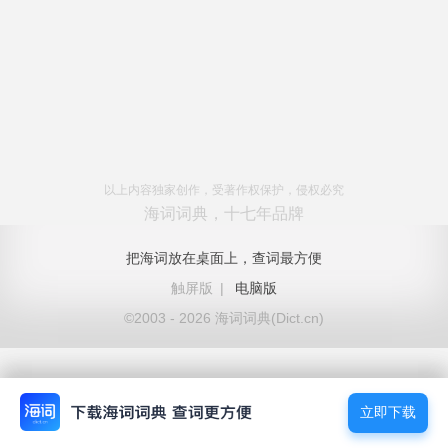
以上内容独家创作，受著作权保护，侵权必究
海词词典，十七年品牌
把海词放在桌面上，查词最方便
触屏版
|
电脑版
©2003 - 2026 海词词典(Dict.cn)
立即下载
立即下载