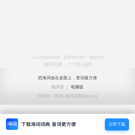
以上内容独家创作，受著作权保护，侵权必究
海词词典，十七年品牌
把海词放在桌面上，查词最方便
触屏版
|
电脑版
©2003 - 2026 海词词典(Dict.cn)
立即下载
立即下载