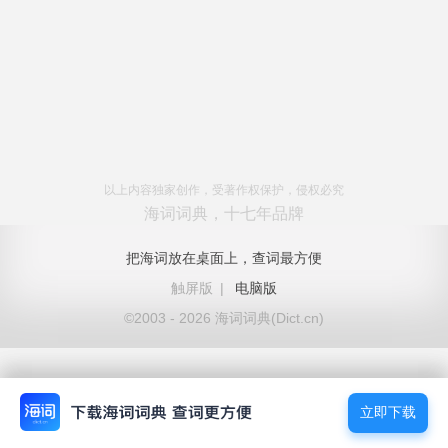
以上内容独家创作，受著作权保护，侵权必究
海词词典，十七年品牌
把海词放在桌面上，查词最方便
触屏版
|
电脑版
©2003 - 2026 海词词典(Dict.cn)
立即下载
立即下载