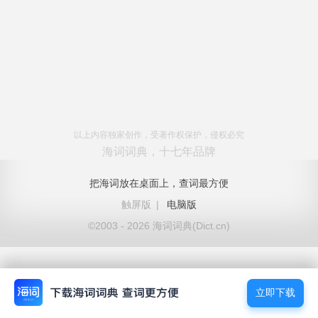
以上内容独家创作，受著作权保护，侵权必究
海词词典，十七年品牌
把海词放在桌面上，查词最方便
触屏版
|
电脑版
©2003 - 2026 海词词典(Dict.cn)
立即下载
立即下载