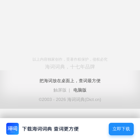
以上内容独家创作，受著作权保护，侵权必究
海词词典，十七年品牌
把海词放在桌面上，查词最方便
触屏版
|
电脑版
©2003 - 2026 海词词典(Dict.cn)
立即下载
立即下载