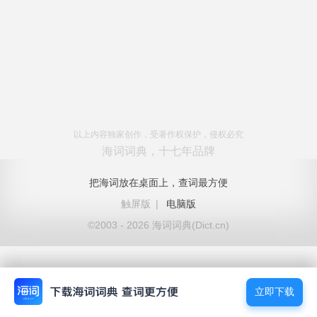
以上内容独家创作，受著作权保护，侵权必究
海词词典，十七年品牌
把海词放在桌面上，查词最方便
触屏版
|
电脑版
©2003 - 2026 海词词典(Dict.cn)
立即下载
立即下载