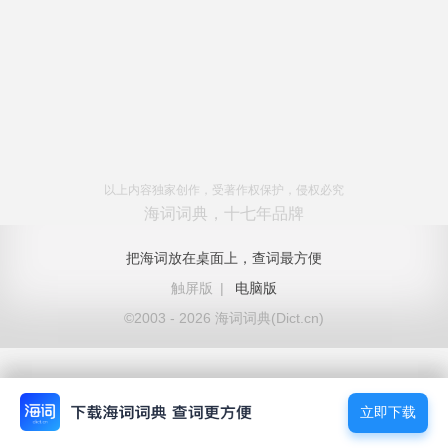
以上内容独家创作，受著作权保护，侵权必究
海词词典，十七年品牌
把海词放在桌面上，查词最方便
触屏版
|
电脑版
©2003 - 2026 海词词典(Dict.cn)
立即下载
立即下载