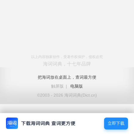
以上内容独家创作，受著作权保护，侵权必究
海词词典，十七年品牌
把海词放在桌面上，查词最方便
触屏版
|
电脑版
©2003 - 2026 海词词典(Dict.cn)
立即下载
立即下载