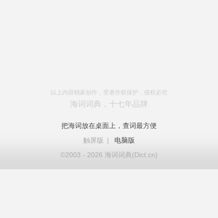
以上内容独家创作，受著作权保护，侵权必究
海词词典，十七年品牌
把海词放在桌面上，查词最方便
触屏版
|
电脑版
©2003 - 2026 海词词典(Dict.cn)