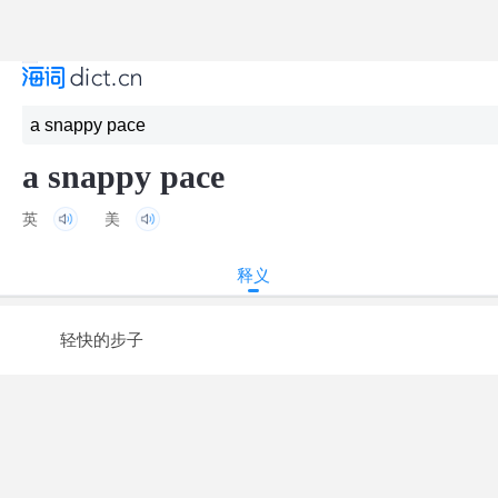
a snappy pace
英
美
释义
轻快的步子