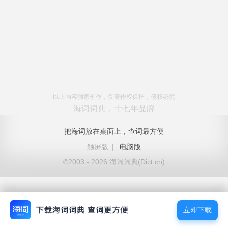
以上内容独家创作，受著作权保护，侵权必究
海词词典，十七年品牌
把海词放在桌面上，查词最方便
触屏版
|
电脑版
©2003 - 2026 海词词典(Dict.cn)
立即下载
立即下载