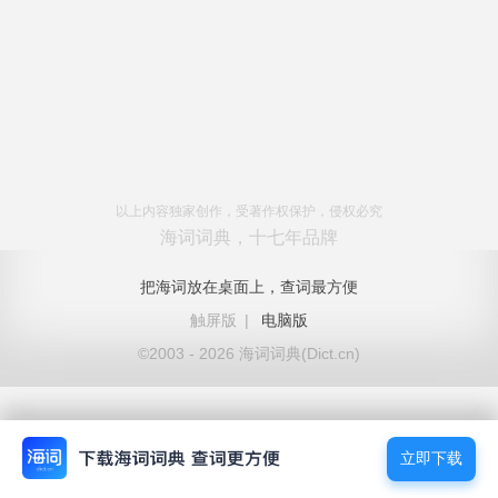
以上内容独家创作，受著作权保护，侵权必究
海词词典，十七年品牌
把海词放在桌面上，查词最方便
触屏版
|
电脑版
©2003 - 2026 海词词典(Dict.cn)
立即下载
立即下载