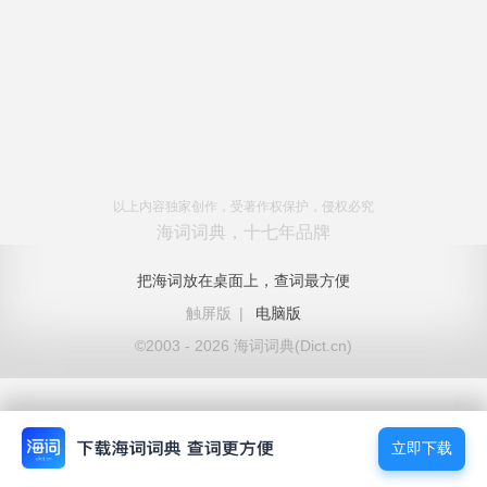
以上内容独家创作，受著作权保护，侵权必究
海词词典，十七年品牌
把海词放在桌面上，查词最方便
触屏版
|
电脑版
©2003 - 2026 海词词典(Dict.cn)
立即下载
立即下载