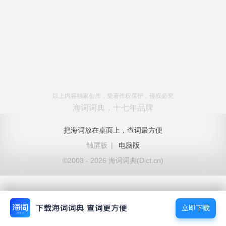
以上内容独家创作，受著作权保护，侵权必究
海词词典，十七年品牌
把海词放在桌面上，查词最方便
触屏版
|
电脑版
©2003 - 2026 海词词典(Dict.cn)
立即下载
立即下载