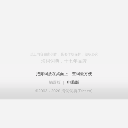
以上内容独家创作，受著作权保护，侵权必究
海词词典，十七年品牌
把海词放在桌面上，查词最方便
触屏版
|
电脑版
©2003 - 2026 海词词典(Dict.cn)