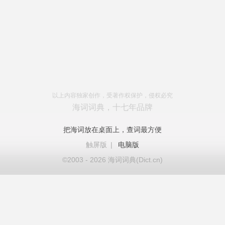
以上内容独家创作，受著作权保护，侵权必究
海词词典，十七年品牌
把海词放在桌面上，查词最方便
触屏版
|
电脑版
©2003 - 2026 海词词典(Dict.cn)