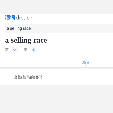
a selling race
英
美
释义
出售(胜马的)赛马