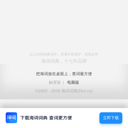
以上内容独家创作，受著作权保护，侵权必究
海词词典，十七年品牌
把海词放在桌面上，查词最方便
触屏版
|
电脑版
©2003 - 2026 海词词典(Dict.cn)
立即下载
立即下载