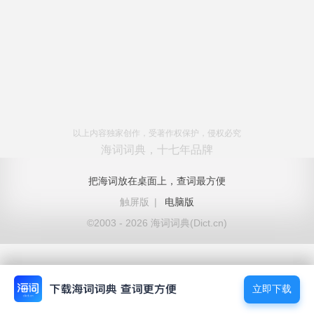
以上内容独家创作，受著作权保护，侵权必究
海词词典，十七年品牌
把海词放在桌面上，查词最方便
触屏版
|
电脑版
©2003 - 2026 海词词典(Dict.cn)
立即下载
立即下载