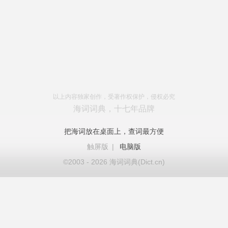
以上内容独家创作，受著作权保护，侵权必究
海词词典，十七年品牌
把海词放在桌面上，查词最方便
触屏版
|
电脑版
©2003 - 2026 海词词典(Dict.cn)