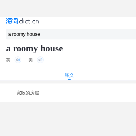
a roomy house
英
美
释义
宽敞的房屋