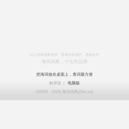
以上内容独家创作，受著作权保护，侵权必究
海词词典，十七年品牌
把海词放在桌面上，查词最方便
触屏版
|
电脑版
©2003 - 2026 海词词典(Dict.cn)