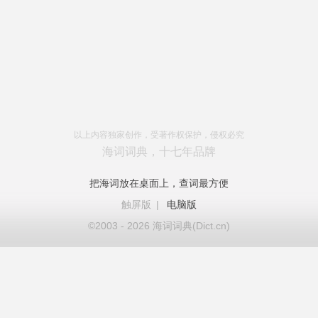
以上内容独家创作，受著作权保护，侵权必究
海词词典，十七年品牌
把海词放在桌面上，查词最方便
触屏版
|
电脑版
©2003 - 2026 海词词典(Dict.cn)