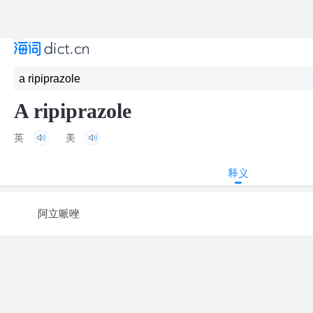
A ripiprazole
英
美
释义
阿立哌唑