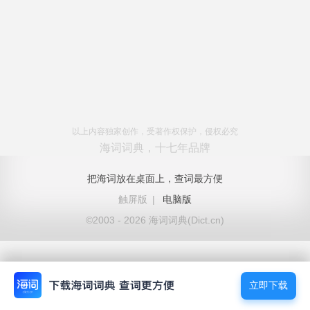
以上内容独家创作，受著作权保护，侵权必究
海词词典，十七年品牌
把海词放在桌面上，查词最方便
触屏版
|
电脑版
©2003 - 2026 海词词典(Dict.cn)
立即下载
立即下载