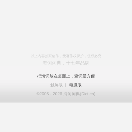
以上内容独家创作，受著作权保护，侵权必究
海词词典，十七年品牌
把海词放在桌面上，查词最方便
触屏版
|
电脑版
©2003 - 2026 海词词典(Dict.cn)