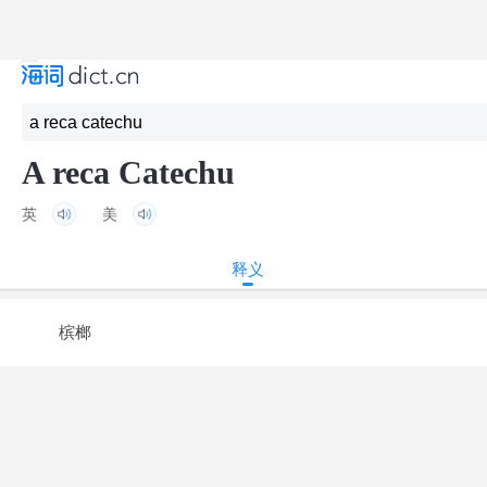
A reca Catechu
英
美
释义
槟榔