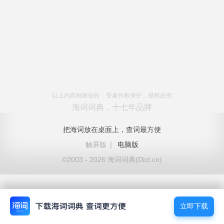
以上内容独家创作，受著作权保护，侵权必究
海词词典，十七年品牌
把海词放在桌面上，查词最方便
触屏版
|
电脑版
©2003 - 2026 海词词典(Dict.cn)
立即下载
立即下载