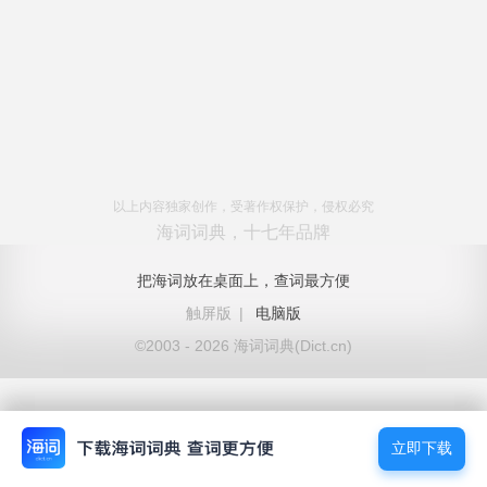
以上内容独家创作，受著作权保护，侵权必究
海词词典，十七年品牌
把海词放在桌面上，查词最方便
触屏版
|
电脑版
©2003 - 2026 海词词典(Dict.cn)
立即下载
立即下载