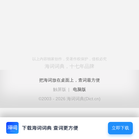
以上内容独家创作，受著作权保护，侵权必究
海词词典，十七年品牌
把海词放在桌面上，查词最方便
触屏版
|
电脑版
©2003 - 2026 海词词典(Dict.cn)
立即下载
立即下载