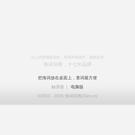
以上内容独家创作，受著作权保护，侵权必究
海词词典，十七年品牌
把海词放在桌面上，查词最方便
触屏版
|
电脑版
©2003 - 2026 海词词典(Dict.cn)