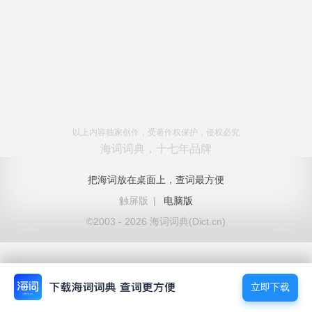
以上内容独家创作，受著作权保护，侵权必究
海词词典，十七年品牌
把海词放在桌面上，查词最方便
触屏版
|
电脑版
©2003 - 2026 海词词典(Dict.cn)
立即下载
立即下载