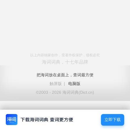
以上内容独家创作，受著作权保护，侵权必究
海词词典，十七年品牌
把海词放在桌面上，查词最方便
触屏版
|
电脑版
©2003 - 2026 海词词典(Dict.cn)
立即下载
立即下载