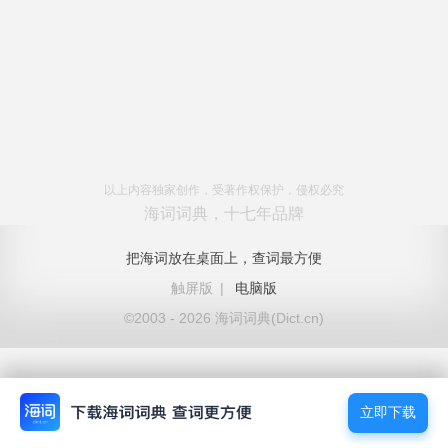
以上内容独家创作，受著作权保护，侵权必究
海词词典，十七年品牌
把海词放在桌面上，查词最方便
触屏版
|
电脑版
©2003 - 2026 海词词典(Dict.cn)
立即下载
立即下载