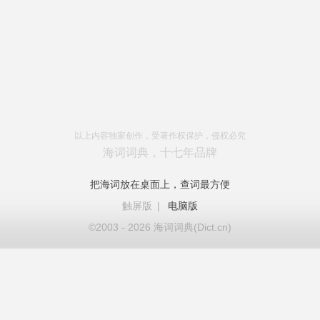
以上内容独家创作，受著作权保护，侵权必究
海词词典，十七年品牌
把海词放在桌面上，查词最方便
触屏版
|
电脑版
©2003 - 2026 海词词典(Dict.cn)