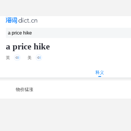
a price hike
英
美
释义
物价猛涨