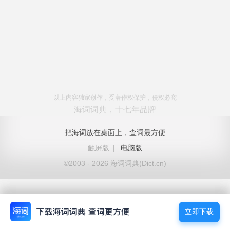
以上内容独家创作，受著作权保护，侵权必究
海词词典，十七年品牌
把海词放在桌面上，查词最方便
触屏版
|
电脑版
©2003 - 2026 海词词典(Dict.cn)
立即下载
立即下载